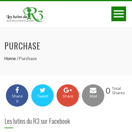
PURCHASE
Home
/
Purchase
0
Total
Shares
Share
Tweet
Share
Mail
0
Les lutins du R3 sur Facebook